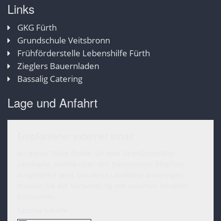
Links
GKG Fürth
Grundschule Veitsbronn
Frühförderstelle Lebenshilfe Fürth
Zieglers Bauernladen
Bassalig Catering
Lage und Anfahrt
Empfohlener externer Inhalt
An dieser Stelle finden Sie eine OpenStreetMap
Landkarte, welche über den Dienstleister MapTiler
ausgeliefert wird. Um diese Landkarte anzuzeigen
müssen Sie der Verwendung von externen Inhalten
zustimmen.
Externe Inhalte