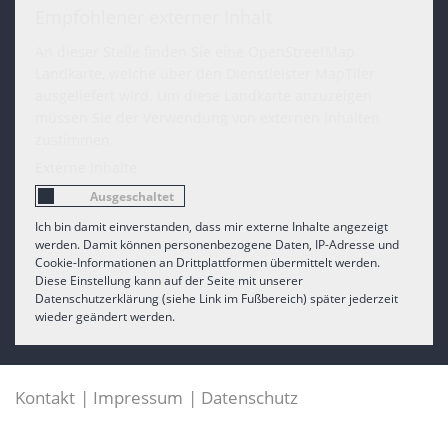
Empfohlener externer Inhalt
An dieser Stelle finden Sie eine OpenStreetMap
Landkarte, welche über den Dienstleister MapTiler
ausgeliefert wird. Um diese Landkarte anzuzeigen
müssen Sie der Verwendung von externen Inhalten
zustimmen.
Externe Inhalte
Ich bin damit einverstanden, dass mir externe Inhalte angezeigt
werden. Damit können personenbezogene Daten, IP-Adresse und
Cookie-Informationen an Drittplattformen übermittelt werden.
Diese Einstellung kann auf der Seite mit unserer
Datenschutzerklärung (siehe Link im Fußbereich) später jederzeit
wieder geändert werden.
Kontakt
Impressum
Datenschutz