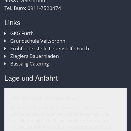
90587 Veitsbronn
Tel. Büro: 0911-7520474
Links
GKG Fürth
Grundschule Veitsbronn
Frühförderstelle Lebenshilfe Fürth
Zieglers Bauernladen
Bassalig Catering
Lage und Anfahrt
Empfohlener externer Inhalt
An dieser Stelle finden Sie eine OpenStreetMap
Landkarte, welche über den Dienstleister MapTiler
ausgeliefert wird. Um diese Landkarte anzuzeigen
müssen Sie der Verwendung von externen Inhalten