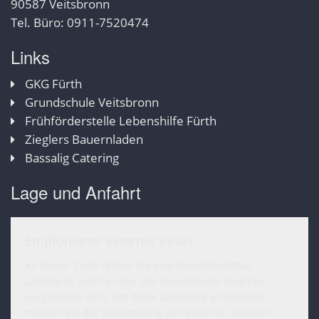
90587 Veitsbronn
Tel. Büro: 0911-7520474
Links
GKG Fürth
Grundschule Veitsbronn
Frühförderstelle Lebenshilfe Fürth
Zieglers Bauernladen
Bassalig Catering
Lage und Anfahrt
Empfohlener externer Inhalt
An dieser Stelle finden Sie eine OpenStreetMap
Landkarte, welche über den Dienstleister MapTiler
ausgeliefert wird. Um diese Landkarte anzuzeigen
müssen Sie der Verwendung von externen Inhalten