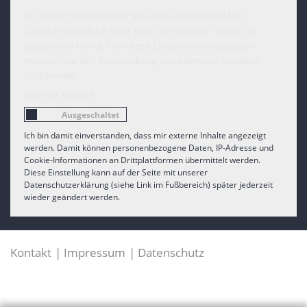
An dieser Stelle finden Sie eine OpenStreetMap
Landkarte, welche über den Dienstleister MapTiler
ausgeliefert wird. Um diese Landkarte anzuzeigen
müssen Sie der Verwendung von externen Inhalten
zustimmen.
Externe Inhalte
Ich bin damit einverstanden, dass mir externe Inhalte angezeigt
werden. Damit können personenbezogene Daten, IP-Adresse und
Cookie-Informationen an Drittplattformen übermittelt werden.
Diese Einstellung kann auf der Seite mit unserer
Datenschutzerklärung (siehe Link im Fußbereich) später jederzeit
wieder geändert werden.
Kontakt
Impressum
Datenschutz