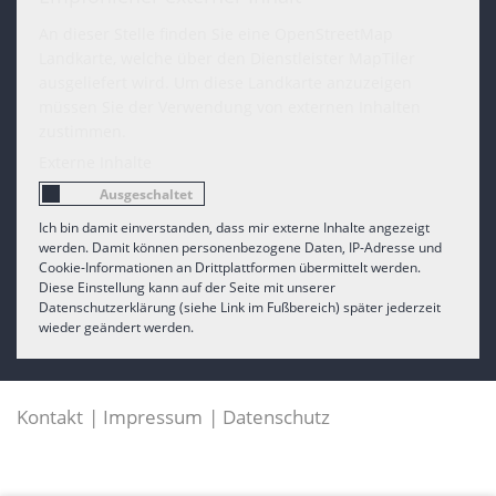
An dieser Stelle finden Sie eine OpenStreetMap
Landkarte, welche über den Dienstleister MapTiler
ausgeliefert wird. Um diese Landkarte anzuzeigen
müssen Sie der Verwendung von externen Inhalten
zustimmen.
Externe Inhalte
Ich bin damit einverstanden, dass mir externe Inhalte angezeigt
werden. Damit können personenbezogene Daten, IP-Adresse und
Cookie-Informationen an Drittplattformen übermittelt werden.
Diese Einstellung kann auf der Seite mit unserer
Datenschutzerklärung (siehe Link im Fußbereich) später jederzeit
wieder geändert werden.
Kontakt
Impressum
Datenschutz