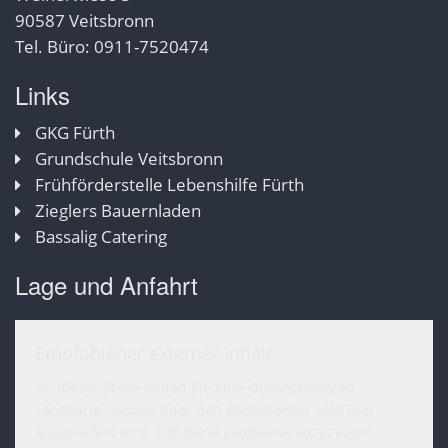
90587 Veitsbronn
Tel. Büro: 0911-7520474
Links
GKG Fürth
Grundschule Veitsbronn
Frühförderstelle Lebenshilfe Fürth
Zieglers Bauernladen
Bassalig Catering
Lage und Anfahrt
Empfohlener externer Inhalt
An dieser Stelle finden Sie eine OpenStreetMap
Landkarte, welche über den Dienstleister MapTiler
ausgeliefert wird. Um diese Landkarte anzuzeigen